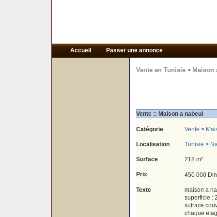
Accueil
Passer une annonce
Vente en Tunisie
Maison 
>
Vente :: Maison a nabeul
Catégorie
Vente
>
Mai
Localisation
Tunisie
>
Na
Surface
218 m²
Prix
450 000 Din
Texte
maison a na
superficie :
sufrace couv
chaque etag