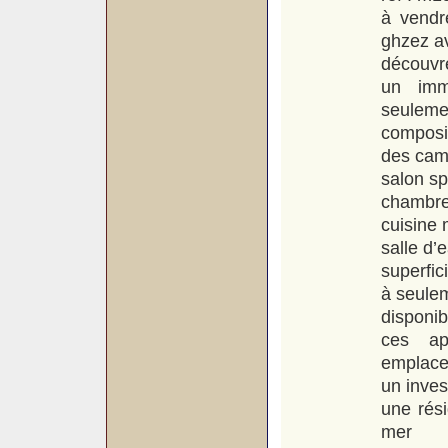
à vend
ghzez a
découvr
un imm
seulemen
composit
des cam
salon sp
chambre
cuisine
salle d’
superfic
à seule
disponibi
ces app
emplacem
un inves
une rés
mer