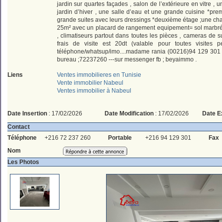
jardin sur quartes façades , salon de l’extérieure en vitre , u
jardin d’hiver , une salle d’eau et une grande cuisine *pre
grande suites avec leurs dressings *deuxième étage ;une ch
25m² avec un placard de rangement equipement= sol marbré 
, climatiseurs partout dans toutes les pièces , cameras de s
frais de visite est 20dt (valable pour toutes visites p
téléphone/whatsup/imo....madame rania (00216)94 129 301
bureau ;72237260 ---sur messenger fb ; beyaimmo .
Liens
Ventes immobilieres en Tunisie
Vente immobilier Nabeul
Ventes immobilier à Nabeul
Date Insertion
: 17/02/2026
Date Modification
: 17/02/2026
Date E
Contact
Téléphone
+216 72 237 260
Portable
+216 94 129 301
Fax
Nom
Les Photos