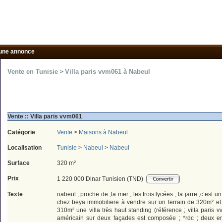
une annonce
Vente en Tunisie
Villa paris vvm061 à Nabeul
>
Vente :: Villa paris vvm061
Catégorie
Vente
>
Maisons à Nabeul
Localisation
Tunisie
>
Nabeul
>
Nabeul
Surface
320 m²
Prix
1 220 000 Dinar Tunisien (TND)
Texte
nabeul , proche de ;la mer , les trois lycées , la jarre ,c’est
chez beya immobiliere à vendre sur un terrain de 320m² et 
310m² une villa très haut standing (référence ; villa paris vv
américain sur deux façades est composée ; *rdc ; deux en