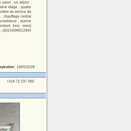
n salon , un séjour ,
mière étage ; quatre
ambre de service de
, chauffage central
urveillance , alarme
endant trois mois)
 ; (00216)98512945
xpiration
: 19/05/2026
+216 72 237 260