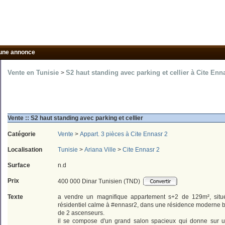
une annonce
Vente en Tunisie
S2 haut standing avec parking et cellier à Cite Enn
>
Vente :: S2 haut standing avec parking et cellier
Catégorie
Vente
>
Appart. 3 pièces à Cite Ennasr 2
Localisation
Tunisie
>
Ariana Ville
>
Cite Ennasr 2
Surface
n.d
Prix
400 000 Dinar Tunisien (TND)
Texte
a vendre un magnifique appartement s+2 de 129m², situ
résidentiel calme à #ennasr2, dans une résidence moderne 
de 2 ascenseurs.
il se compose d'un grand salon spacieux qui donne sur 