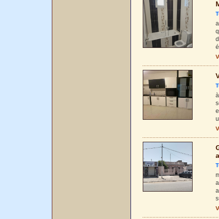
M
T
a
q
d
é
V
V
T
à
s
e
u
V
G
a
T
m
a
a
s
V