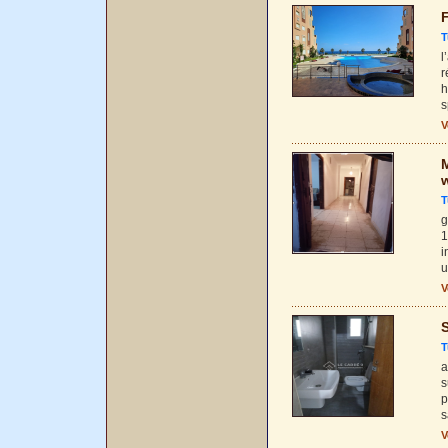
F
T
l
r
h
s
V
M
T
g
1
i
u
V
S
T
a
s
p
s
V