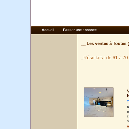
Accueil
Passer une annonce
__ Les ventes à Toutes 
Résultats : de 61 à 70
_
V
h
T
b
m
c
s
V