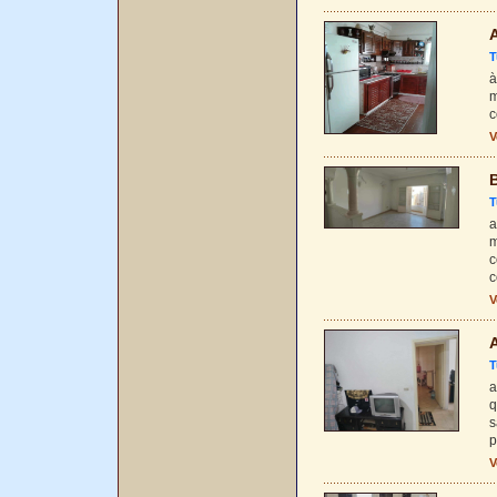
T
à
m
c
V
B
T
a
m
c
c
V
T
a
q
s
p
V