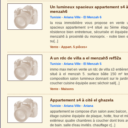
Un lumineux spacieux appartement s4 
menzah6
Tunisie -
Ariana Ville
-
El Menzah 6
la rosa immobilière vous propose en vente 
spacieux appartement s+4 situé au 5ème étag
résidence bien entretenue, sécurisée et équipé
menzah6 à proximité du monoprix. - notre bien
su
[...]
Vente - Appart. 5 pièces+
A un rdc de villa a el menzah5 ref52a
Tunisie -
Ariana Ville
-
El Menzah 5
immo max met en vente un rdc de villa s3 entière
situé à el menzah 5. surface bâtie 150 m² ter
composition salon lumineux donnant sur le jardi
coucher cuisine équipée avec séchoir sall
[...]
Vente - Maisons
Appartement s4 à cité el ghazela
Tunisie -
Ariana Ville
-
Ariana
appartement se compose d'un salon avec balcon, 
étage cuisine équipée de plaque, hotte, four et m
extérieur. quatre chambres à coucher dont trois a
de bain. salle d'eau invités. chauffage c
[...]