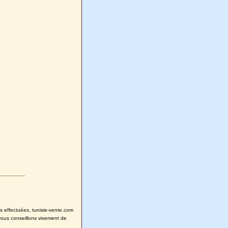
________
ns effectuées, tunisie-vente.com
vous conseillons vivement de