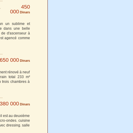
450
à
000
Dinars
un un sublime et
e dans une belle
e de d'ascenseur à
 est agencé comme
650 000
Dinars
ment rénové à neuf
rain total 233 m²
n trois chambres à
380 000
Dinars
il est au deuxième
icro-ondes. cuisine
vec dressing. salle