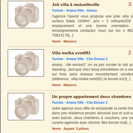
3
Joli villa à mutuelleville
Tunisie -
Ariana Ville
-
Ariana
l'agence l'avenir vous propose une jolie villa à
surface totale 1049m², prix = 3 milliards200
emplacement et une bonne orientation.
renseignements contactez nous sur les n 9
70823176
[...]
Vente - Maisons
2
Villa molka vvm091
Tunisie -
Ariana Ville
-
Cite Ennasr 2
ariana , cite ennasr2 ;on va pas scruter le ciel p
standing ; tant que chez beya immobiliere on a une
sur trois semi niveaux nouvellement constru
(référence ; villa molka vvm091) le terrain est t
[...]
Vente - Maisons
Un propre appartement deux chambres
Tunisie -
Ariana Ville
-
Cite Ennasr 2
notre agence vous offre en exclusivité la vente d
dans une résidence propre sécurisé jour et nuit 
avec balcon, deux chambres à couchers, une sal
cuisine agencée avec séchoir. titre foncier indi
[...]
Vente - Appart. 3 pièces