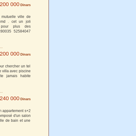
 200 000
Dinars
 mutuelle ville de
 md . cet un joli
 pour plus des
8280035 52584047
 200 000
Dinars
our chercher un tel
 villa avec piscine
ite jamais habite
240 000
Dinars
'un appartement s+2
composé d'un salon
le de bain et une