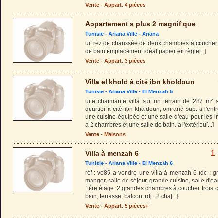
Vente - Appart. 4 pièces
Appartement s plus 2 magnifique
Tunisie -
Ariana Ville
-
Ariana
un rez de chaussée de deux chambres à coucher 
de bain emplacement idéal papier en règle
[...]
Vente - Appart. 3 pièces
Villa el khold à cité ibn kholdoun
Tunisie -
Ariana Ville
-
El Menzah 5
une charmante villa sur un terrain de 287 m² 
quartier à cité ibn khaldoun, omrane sup. a l'ent
une cuisine équipée et une salle d'eau pour les inv
a 2 chambres et une salle de bain. a l'extérieu
[...]
Vente - Maisons
1
Villa à menzah 6
Tunisie -
Ariana Ville
-
El Menzah 6
réf : ve85 a vendre une villa à menzah 6 rdc : g
manger, salle de séjour, grande cuisine, salle d'ea
1ère étage: 2 grandes chambres à coucher, trois 
bain, terrasse, balcon. rdj : 2 cha
[...]
Vente - Appart. 5 pièces+