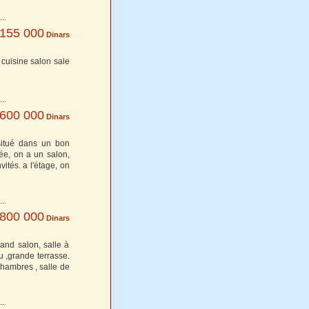
155 000
Dinars
cuisine salon sale
600 000
Dinars
situé dans un bon
rée, on a un salon,
ités. a l'étage, on
 800 000
Dinars
rand salon, salle à
u ,grande terrasse.
chambres , salle de