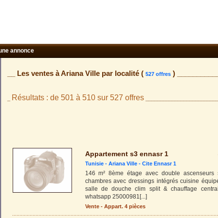
une annonce
__ Les ventes à Ariana Ville par localité (
) __________
527 offres
Résultats : de 501 à 510 sur 527 offres
_
_________________________
Appartement s3 ennasr 1
Tunisie -
Ariana Ville
-
Cite Ennasr 1
146 m² 8ème étage avec double ascenseurs 
chambres avec dressings intégrés cuisine équip
salle de douche clim split & chauffage centra
whatsapp 25000981
[...]
Vente - Appart. 4 pièces