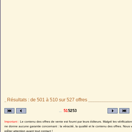
Résultats : de 501 à 510 sur 527 offres
_
_________________________
51
52
53
...
Important :
Le contenu des offres de vente est fourni par leurs éditeurs. Malgré les vérificatio
ne donne aucune garantie concernant : la véracité, la qualité et le contenu des offres. Nous 
prêter attention avant tout contact !