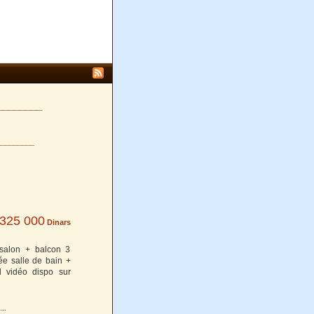
________
________
325 000
Dinars
salon + balcon 3
ée salle de bain +
l vidéo dispo sur