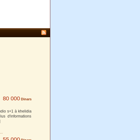
80 000
Dinars
dio s+1 à khelidia
us d'informations
]
55 000