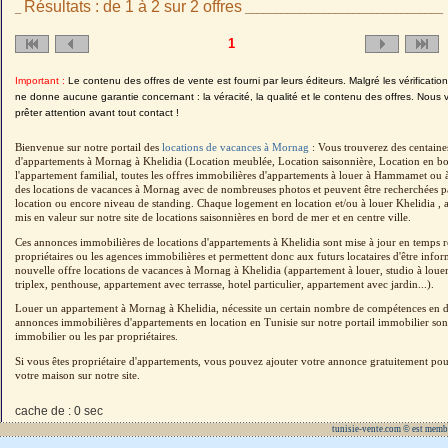
Résultats : de 1 à 2 sur 2 offres
_
_________________________________
1
Important :
Le contenu des offres de vente est fourni par leurs éditeurs. Malgré les vérificatio
ne donne aucune garantie concernant : la véracité, la qualité et le contenu des offres. Nous 
prêter attention avant tout contact !
Bienvenue sur notre portail des
locations de vacances à Mornag
: Vous trouverez des centaine
d'appartements à Mornag à Khelidia (Location meublée, Location saisonnière, Location en bo
l'appartement familial, toutes les offres immobilières d'appartements à louer à Hammamet ou à 
des locations de vacances à Mornag avec de nombreuses photos et peuvent être recherchées par
location ou encore niveau de standing. Chaque logement en location et/ou à louer Khelidia , a 
mis en valeur sur notre site de locations saisonnières en bord de mer et en centre ville.
Ces annonces immobilières de locations d'appartements à Khelidia sont mise à jour en temps ré
propriétaires ou les agences immobilières et permettent donc aux futurs locataires d'être inf
nouvelle offre locations de vacances à Mornag à Khelidia (appartement à louer, studio à louer,
triplex, penthouse, appartement avec terrasse, hotel particulier, appartement avec jardin...).
Louer un appartement à Mornag à Khelidia, nécessite un certain nombre de compétences en dr
annonces immobilières d'appartements en location en Tunisie sur notre portail immobilier sont
immobilier ou les par propriétaires.
Si vous êtes propriétaire d'appartements, vous pouvez ajouter votre annonce gratuitement po
votre maison sur notre site.
cache de : 0 sec
tunisie-vente.com © est memb