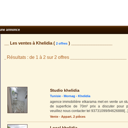
une annonce
__ Les ventes à Khelidia (
) __________________
2 offres
Résultats : de 1 à 2 sur 2 offres
_
_________________________________
Studio khelidia
Tunisie -
Mornag
-
Khelidia
agence immobilière elkarama met en vente un stu
de superficie de 70m² prix a discuter pour pl
veuillez nous contacter tel 93731099/94626888
[...
Vente - Appart. 2 pièces
Local khelidia