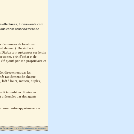
ns effectuées, tunisie-vente.com
vous conseillons vivement de
s d'annonces de locations
rd de mer ). Du studio à
Djerba sont présentées sur le site
 zones, prix d'achat et de
été ajouté par son propriétaire et
el directement par les
ormés rapidement de chaque
 loft à louer, maison, duplex,
oit immobilier. Toutes les
 présentées par des agents
ur louer votre appartmenet ou
re du réseaux
www.tunisie-annonce.com