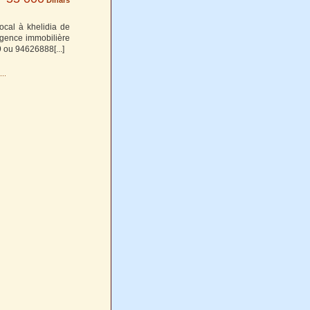
Dinars
cal à khelidia de
agence immobilière
9 ou 94626888
[...]