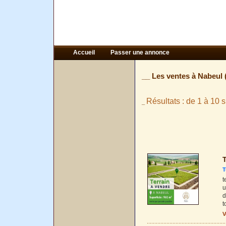
Accueil
Passer une annonce
__ Les ventes à Nabeul 
Résultats : de 1 à 10 s
_
T
T
t
u
d
t
V