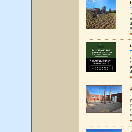
t
T
?
é
d
l
V
t
T
c
c
p
d
V
A
T
l
#
c
c
V