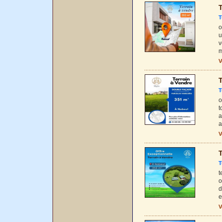
T
T
o
u
v
m
V
T
T
o
t
a
a
V
T
T
t
o
d
e
V