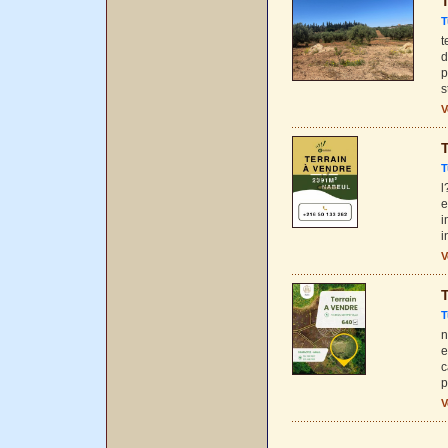
T
T
t
d
p
s
V
T
T
l
e
i
i
V
T
T
n
e
c
p
V