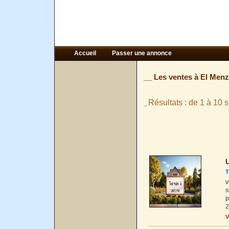
Accueil
Passer une annonce
__ Les ventes à El Menz
Résultats : de 1 à 10 s
_
U
T
v
s
p
2
V