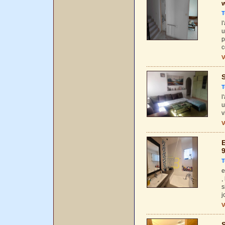
T
l
u
p
c
V
S
T
l
u
v
V
E
T
e
,
s
j
V
S