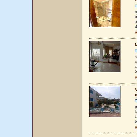
T
à
e
a
d
V
M
T
s
c
c
5
V
V
T
p
l
c
p
V