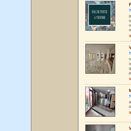
P
T
p
o
r
m
V
V
T
v
s
q
p
V
T
a
l
V
V