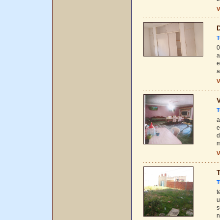
V
D
T
0
a
e
a
V
V
T
a
e
d
m
V
T
T
t
u
s
n