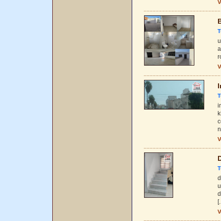
V
T
u
a
r
V
I
T
i
k
c
n
V
D
T
d
u
d
[.
V