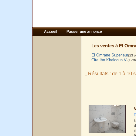
Accueil
Passer une annonce
__ Les ventes à El Omra
El Omrane Superieur
(23 o
Cite Ibn Khaldoun Vi
(1 off
Résultats : de 1 à 10 s
_
V
T
k
d
i
b