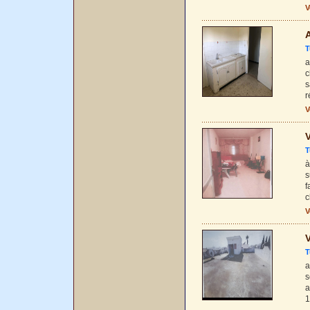
V
T
a
c
s
r
V
V
T
à
s
f
c
V
V
T
a
s
a
1